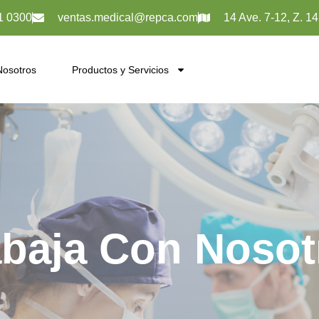
1 0300
ventas.medical@repca.com
14 Ave. 7-12, Z. 1
Nosotros
Productos y Servicios
Trabaja con Nosotros
abaja Con Nosot