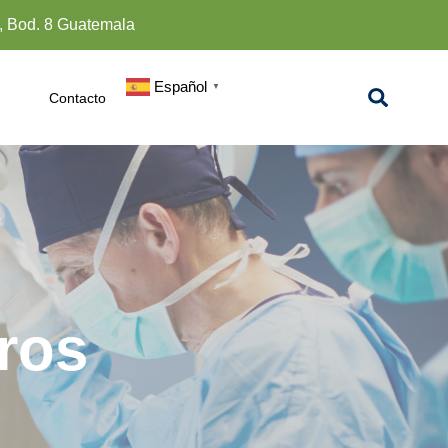
4, Bod. 8 Guatemala
Español
▼
Contacto
ros