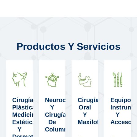
Productos Y Servicios
Cirugía
Neurocirugía
Cirugía
Equipos,
Plástica,
Y
Oral
Instrume
Medicina
Cirugía
Y
Y
Estética
De
Maxilofacial
Accesori
Y
Columna
Dermatología