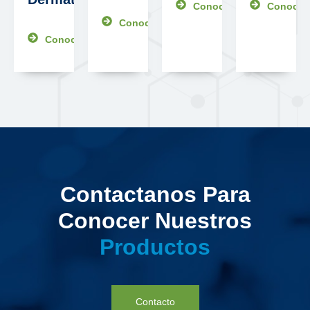
Conocer más
Conocer
Conocer más
Conocer más
Contactanos Para
Conocer Nuestros
Productos
Contacto