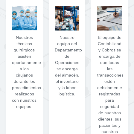
Nuestros
Nuestro
El equipo de
técnicos
equipo del
Contabilidad
quirúrgicos
Departamento
y Cobros se
asisten
de
encarga de
oportunamente
Operaciones
que todas
a los
se encarga
las
cirujanos
del almacén,
transacciones
durante los
el inventario
estén
procedimientos
y la labor
debidamente
realizados
logística.
registradas
con nuestros
para
equipos.
seguridad
de nuestros
clientes, sus
pacientes y
nuestros