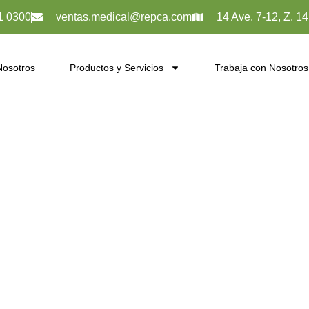
1 0300
ventas.medical@repca.com
14 Ave. 7-12, Z. 1
Nosotros
Productos y Servicios
Trabaja con Nosotros