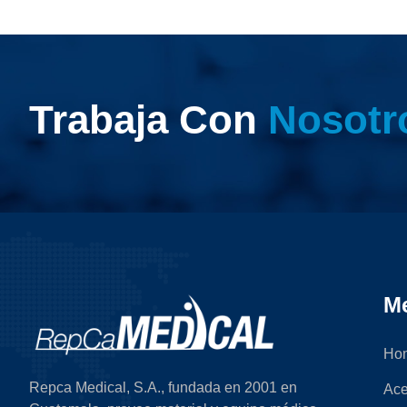
Trabaja Con
Nosotr
M
Ho
Repca Medical, S.A., fundada en 2001 en
Ace