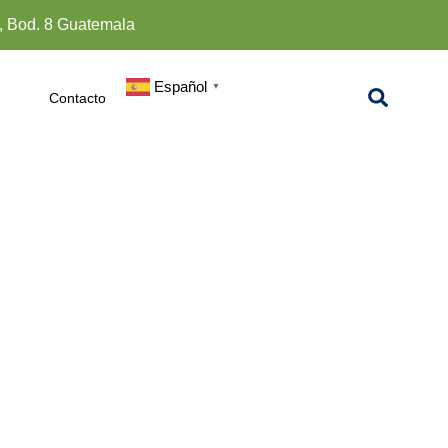
4, Bod. 8 Guatemala
Español
▼
Contacto